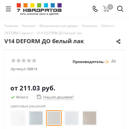
0
Главная
-
Каталог
-
Межкомнатные двери
-
Экошпон
-
Deform
-
DEFORM Серия V
-
V14 DEFORM ДО белый лак
V14 DEFORM ДО белый лак
Производитель:
Deform
Артикул:
68814
от
211.03 руб.
Много
Нашли дешевле?
Цветовые решения