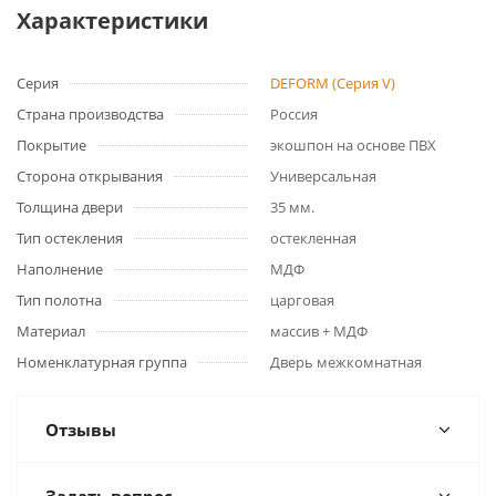
Характеристики
Серия
DEFORM (Серия V)
Страна производства
Россия
Покрытие
экошпон на основе ПВХ
Сторона открывания
Универсальная
Толщина двери
35 мм.
Тип остекления
остекленная
Наполнение
МДФ
Тип полотна
царговая
Материал
массив + МДФ
Номенклатурная группа
Дверь межкомнатная
Отзывы