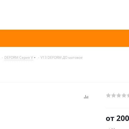
-
DEFORM Серия V
-
V13 DEFORM ДО матовое
от
200