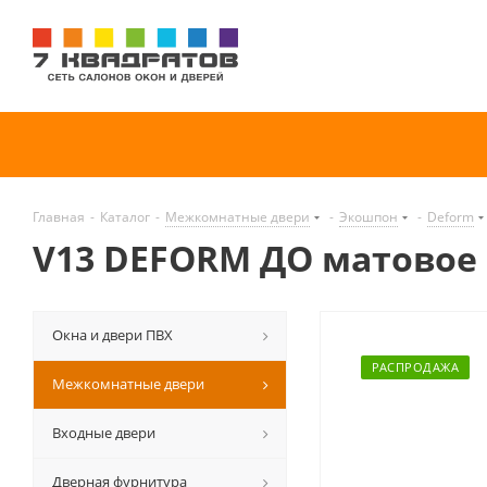
Главная
-
Каталог
-
Межкомнатные двери
-
Экошпон
-
Deform
V13 DEFORM ДО матовое
Окна и двери ПВХ
РАСПРОДАЖА
Межкомнатные двери
Входные двери
Дверная фурнитура