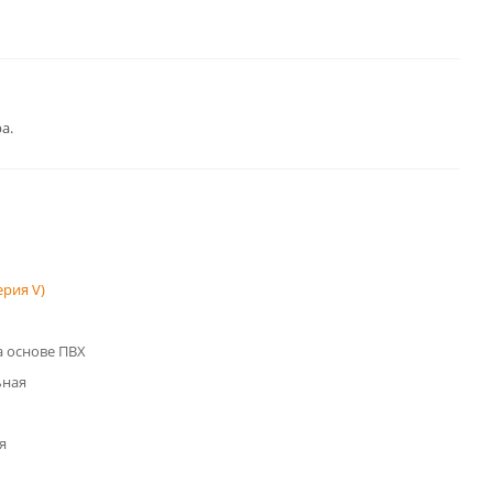
а.
рия V)
 основе ПВХ
ьная
я