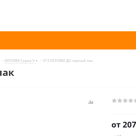
-
DEFORM Серия V
-
V13 DEFORM ДО черный лак
лак
от
207