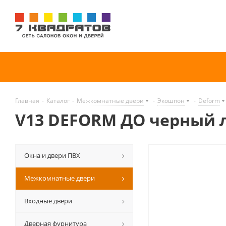
Главная
-
Каталог
-
Межкомнатные двери
-
Экошпон
-
Deform
V13 DEFORM ДО черный 
Окна и двери ПВХ
Межкомнатные двери
Входные двери
Дверная фурнитура