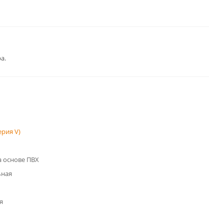
а.
рия V)
 основе ПВХ
ьная
я