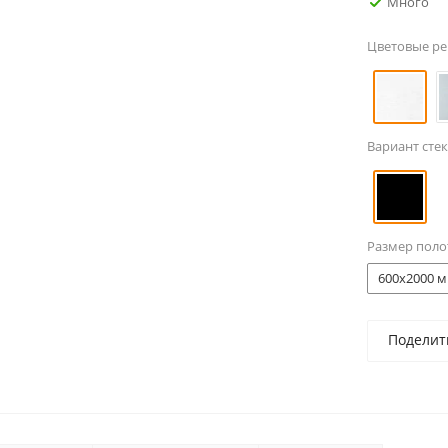
Много
Цветовые р
Вариант стек
Размер поло
600x2000 м
Поделит