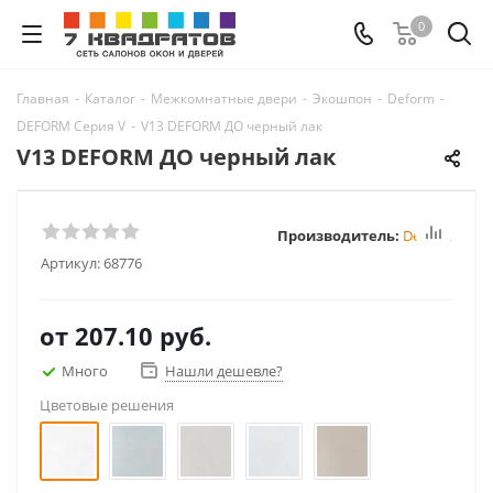
0
Главная
-
Каталог
-
Межкомнатные двери
-
Экошпон
-
Deform
-
DEFORM Серия V
-
V13 DEFORM ДО черный лак
V13 DEFORM ДО черный лак
Производитель:
Deform
Артикул:
68776
от
207.10 руб.
Много
Нашли дешевле?
Цветовые решения