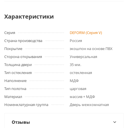
Характеристики
Серия
DEFORM (Серия V)
Страна производства
Россия
Покрытие
экошпон на основе ПВХ
Сторона открывания
Универсальная
Толщина двери
35 мм.
Тип остекления
остекленная
Наполнение
МДФ
Тип полотна
царговая
Материал
массив + МДФ
Номенклатурная группа
Дверь межкомнатная
Отзывы