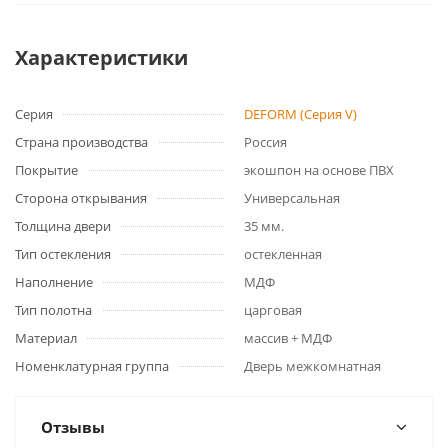
Характеристики
Серия
DEFORM (Серия V)
Страна производства
Россия
Покрытие
экошпон на основе ПВХ
Сторона открывания
Универсальная
Толщина двери
35 мм.
Тип остекления
остекленная
Наполнение
МДФ
Тип полотна
царговая
Материал
массив + МДФ
Номенклатурная группа
Дверь межкомнатная
Отзывы