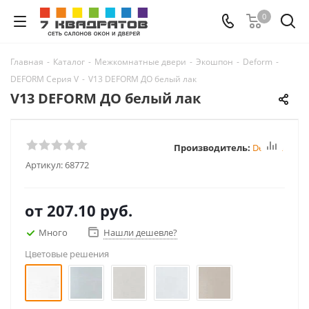
0
Главная
-
Каталог
-
Межкомнатные двери
-
Экошпон
-
Deform
-
DEFORM Серия V
-
V13 DEFORM ДО белый лак
V13 DEFORM ДО белый лак
Производитель:
Deform
Артикул:
68772
от
207.10 руб.
Много
Нашли дешевле?
Цветовые решения