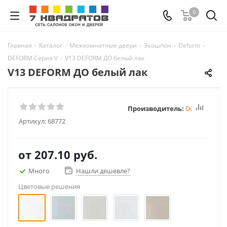
0
Главная
-
Каталог
-
Межкомнатные двери
-
Экошпон
-
Deform
-
DEFORM Серия V
-
V13 DEFORM ДО белый лак
V13 DEFORM ДО белый лак
Производитель:
Deform
Артикул:
68772
от
207.10 руб.
Много
Нашли дешевле?
Цветовые решения