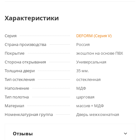
Характеристики
Серия
DEFORM (Серия V)
Страна производства
Россия
Покрытие
экошпон на основе ПВХ
Сторона открывания
Универсальная
Толщина двери
35 мм.
Тип остекления
остекленная
Наполнение
МДФ
Тип полотна
царговая
Материал
массив + МДФ
Номенклатурная группа
Дверь межкомнатная
Отзывы