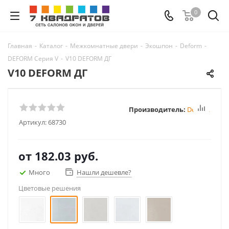
0
Главная
-
Каталог
-
Межкомнатные двери
-
Экошпон
-
Deform
-
DEFORM Серия V
-
V10 DEFORM ДГ
V10 DEFORM ДГ
Производитель:
Deform
Артикул:
68730
от
182.03 руб.
Много
Нашли дешевле?
Цветовые решения