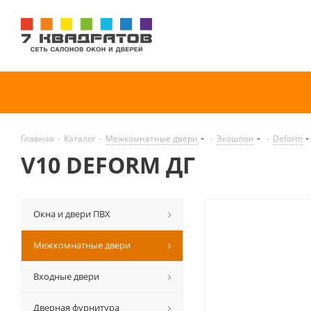
Главная
-
Каталог
-
Межкомнатные двери
-
Экошпон
-
Deform
V10 DEFORM ДГ
Окна и двери ПВХ
Межкомнатные двери
Входные двери
Дверная фурнитура