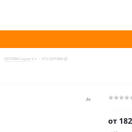
-
DEFORM Серия V
-
V10 DEFORM ДГ
от
182