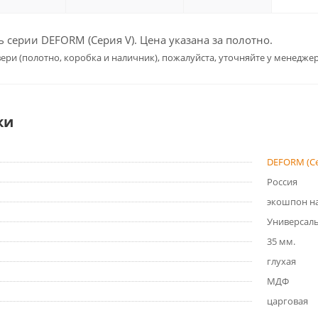
серии DEFORM (Серия V). Цена указана за полотно.
ери (полотно, коробка и наличник), пожалуйста, уточняйте у менеджер
ки
DEFORM (Се
Россия
экошпон на
Универсал
35 мм.
глухая
МДФ
царговая