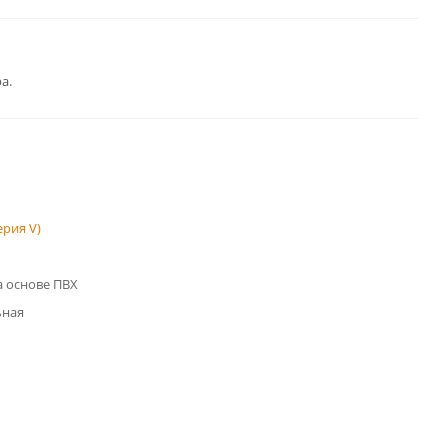
а.
рия V)
 основе ПВХ
ьная