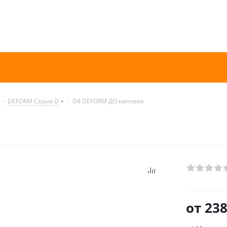
-
DEFORM Серия D
-
D4 DEFORM ДО матовое
от
238