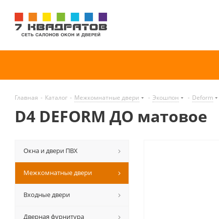
Главная
-
Каталог
-
Межкомнатные двери
-
Экошпон
-
Deform
D4 DEFORM ДО матовое
Окна и двери ПВХ
Межкомнатные двери
Входные двери
Дверная фурнитура