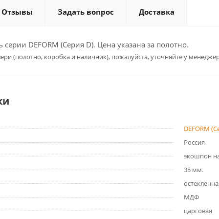
Отзывы
Задать вопрос
Доставка
серии DEFORM (Серия D). Цена указана за полотно.
ери (полотно, коробка и наличник), пожалуйста, уточняйте у менеджер
ки
DEFORM (Се
Россия
экошпон на
35 мм.
остекленна
МДФ
царговая