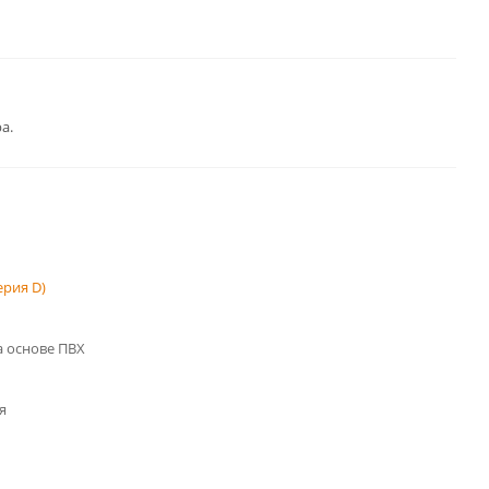
а.
рия D)
 основе ПВХ
я