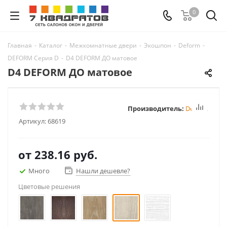
0
Главная
-
Каталог
-
Межкомнатные двери
-
Экошпон
-
Deform
-
DEFORM Серия D
-
D4 DEFORM ДО матовое
D4 DEFORM ДО матовое
Производитель:
Deform
Артикул:
68619
от
238.16 руб.
Много
Нашли дешевле?
Цветовые решения