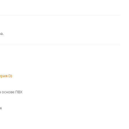
а.
рия D)
 основе ПВХ
я