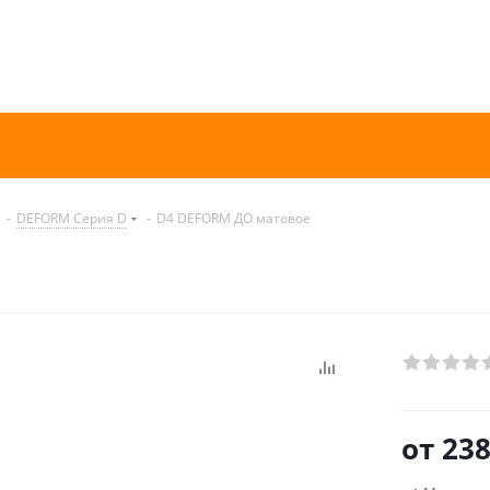
-
DEFORM Серия D
-
D4 DEFORM ДО матовое
от
238