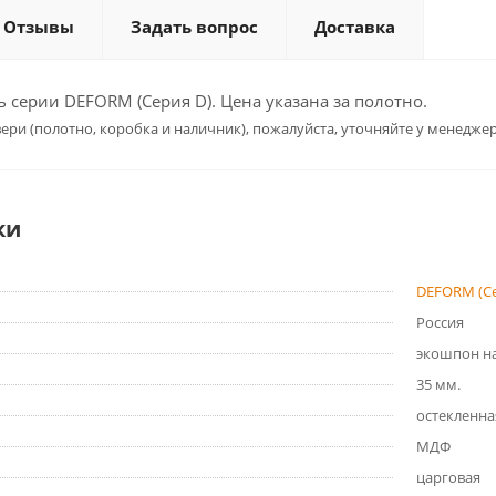
Отзывы
Задать вопрос
Доставка
серии DEFORM (Серия D). Цена указана за полотно.
ери (полотно, коробка и наличник), пожалуйста, уточняйте у менеджер
ки
DEFORM (Се
Россия
экошпон на
35 мм.
остекленна
МДФ
царговая