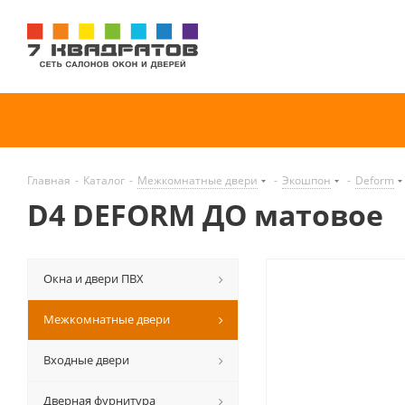
Главная
-
Каталог
-
Межкомнатные двери
-
Экошпон
-
Deform
D4 DEFORM ДО матовое
Окна и двери ПВХ
Межкомнатные двери
Входные двери
Дверная фурнитура