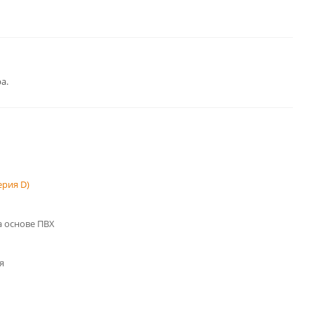
а.
рия D)
 основе ПВХ
я