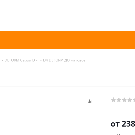
-
DEFORM Серия D
-
D4 DEFORM ДО матовое
от
238