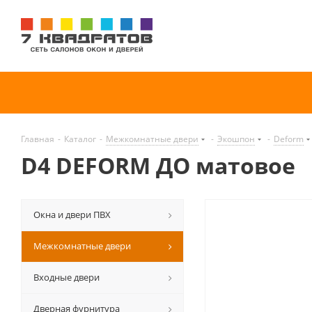
Главная
-
Каталог
-
Межкомнатные двери
-
Экошпон
-
Deform
D4 DEFORM ДО матовое
Окна и двери ПВХ
Межкомнатные двери
Входные двери
Дверная фурнитура