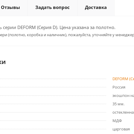
Отзывы
Задать вопрос
Доставка
серии DEFORM (Серия D). Цена указана за полотно.
ери (полотно, коробка и наличник), пожалуйста, уточняйте у менеджер
ки
DEFORM (Се
Россия
экошпон на
35 мм.
остекленна
МДФ
царговая