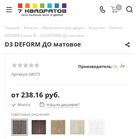
0
Главная
-
Каталог
-
Межкомнатные двери
-
Экошпон
-
Deform
-
DEFORM Серия D
-
D3 DEFORM ДО матовое
D3 DEFORM ДО матовое
Производитель:
Deform
Артикул:
68573
от
238.16 руб.
Много
Нашли дешевле?
Цветовые решения