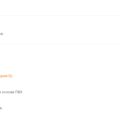
а.
рия D)
 основе ПВХ
я