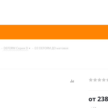
-
DEFORM Серия D
-
D3 DEFORM ДО матовое
от
238