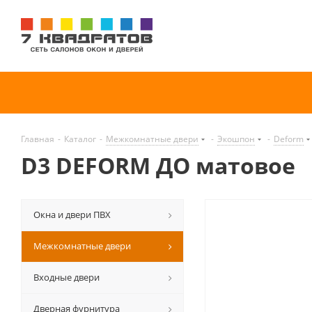
Главная
-
Каталог
-
Межкомнатные двери
-
Экошпон
-
Deform
D3 DEFORM ДО матовое
Окна и двери ПВХ
Межкомнатные двери
Входные двери
Дверная фурнитура