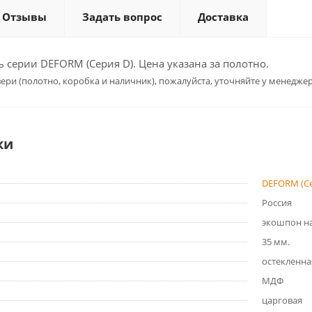
Отзывы
Задать вопрос
Доставка
серии DEFORM (Серия D). Цена указана за полотно.
ери (полотно, коробка и наличник), пожалуйста, уточняйте у менеджер
ки
DEFORM (Се
Россия
экошпон на
35 мм.
остекленна
МДФ
царговая