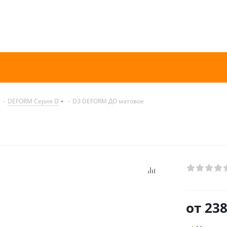
-
DEFORM Серия D
-
D3 DEFORM ДО матовое
от
238