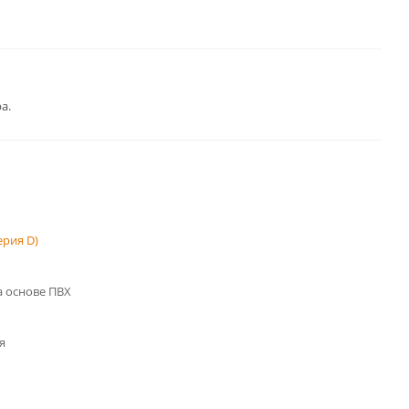
а.
рия D)
 основе ПВХ
я