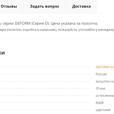
Отзывы
Задать вопрос
Доставка
серии DEFORM (Серия D). Цена указана за полотно.
ери (полотно, коробка и наличник), пожалуйста, уточняйте у менеджер
ки
DEFORM (Се
Россия
экошпон на
35 мм.
остекленна
МДФ
царговая