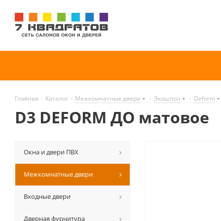
Главная
-
Каталог
-
Межкомнатные двери
-
Экошпон
-
Deform
D3 DEFORM ДО матовое
Окна и двери ПВХ
Межкомнатные двери
Входные двери
Дверная фурнитура