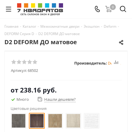
0
Главная
-
Каталог
-
Межкомнатные двери
-
Экошпон
-
Deform
-
DEFORM Серия D
-
D2 DEFORM ДО матовое
D2 DEFORM ДО матовое
Производитель:
Deform
Артикул:
68502
от
238.16 руб.
Много
Нашли дешевле?
Цветовые решения