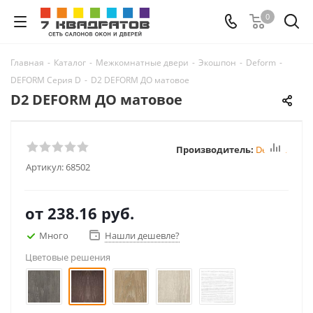
0
Главная
-
Каталог
-
Межкомнатные двери
-
Экошпон
-
Deform
-
DEFORM Серия D
-
D2 DEFORM ДО матовое
D2 DEFORM ДО матовое
Производитель:
Deform
Артикул:
68502
от
238.16 руб.
Много
Нашли дешевле?
Цветовые решения