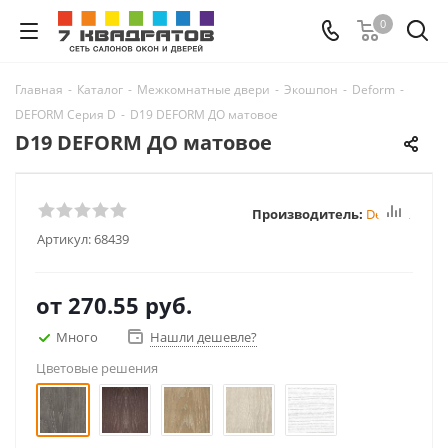
0
Главная
-
Каталог
-
Межкомнатные двери
-
Экошпон
-
Deform
-
DEFORM Серия D
-
D19 DEFORM ДО матовое
D19 DEFORM ДО матовое
Производитель:
Deform
Артикул:
68439
от
270.55 руб.
Много
Нашли дешевле?
Цветовые решения