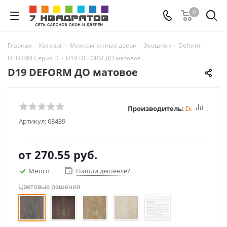
0
Главная
-
Каталог
-
Межкомнатные двери
-
Экошпон
-
Deform
-
DEFORM Серия D
-
D19 DEFORM ДО матовое
D19 DEFORM ДО матовое
Производитель:
Deform
Артикул:
68439
от
270.55 руб.
Много
Нашли дешевле?
Цветовые решения