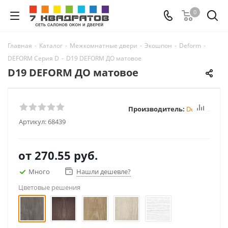
0
Главная
-
Каталог
-
Межкомнатные двери
-
Экошпон
-
Deform
-
DEFORM Серия D
-
D19 DEFORM ДО матовое
D19 DEFORM ДО матовое
Производитель:
Deform
Артикул:
68439
от
270.55 руб.
Много
Нашли дешевле?
Цветовые решения