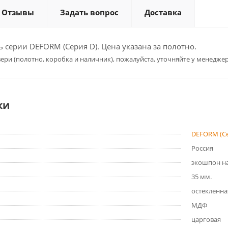
Отзывы
Задать вопрос
Доставка
серии DEFORM (Серия D). Цена указана за полотно.
ери (полотно, коробка и наличник), пожалуйста, уточняйте у менеджер
ки
DEFORM (Се
Россия
экошпон на
35 мм.
остекленна
МДФ
царговая