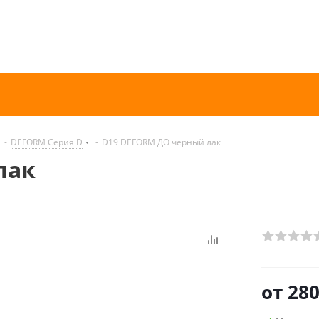
-
DEFORM Серия D
-
D19 DEFORM ДО черный лак
лак
от
280