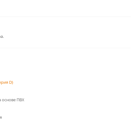
а.
рия D)
 основе ПВХ
я