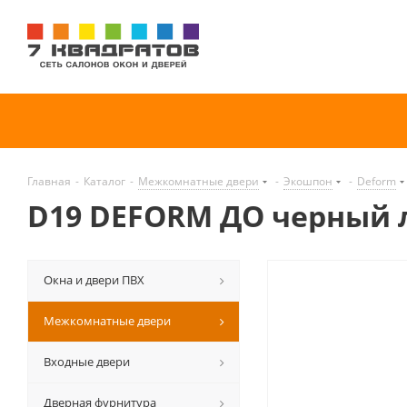
Главная
-
Каталог
-
Межкомнатные двери
-
Экошпон
-
Deform
D19 DEFORM ДО черный 
Окна и двери ПВХ
Межкомнатные двери
Входные двери
Дверная фурнитура