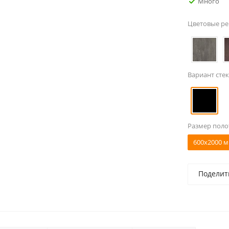
Много
Цветовые р
Вариант стек
Размер поло
600x2000 м
Поделит