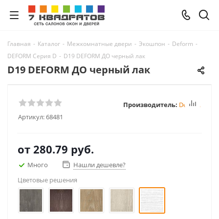
Главная
-
Каталог
-
Межкомнатные двери
-
Экошпон
-
Deform
-
DEFORM Серия D
-
D19 DEFORM ДО черный лак
D19 DEFORM ДО черный лак
Производитель:
Deform
Артикул:
68481
от
280.79 руб.
Много
Нашли дешевле?
Цветовые решения