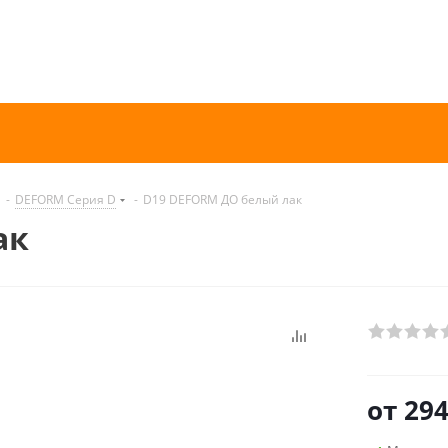
-
DEFORM Серия D
-
D19 DEFORM ДО белый лак
ак
от
294