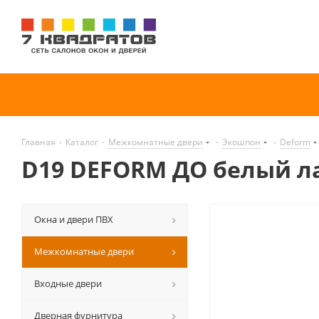
Главная
-
Каталог
-
Межкомнатные двери
-
Экошпон
-
Deform
D19 DEFORM ДО белый л
Окна и двери ПВХ
Межкомнатные двери
Входные двери
Дверная фурнитура