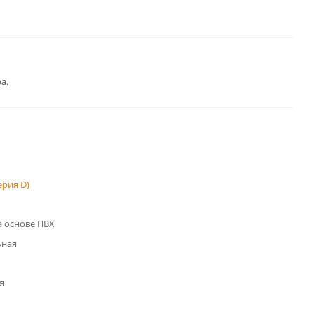
а.
рия D)
 основе ПВХ
ьная
я