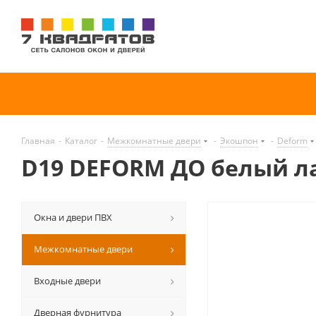
Главная
-
Каталог
-
Межкомнатные двери
-
Экошпон
-
Deform
D19 DEFORM ДО белый л
Окна и двери ПВХ
Межкомнатные двери
Входные двери
Дверная фурнитура