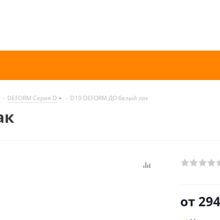
-
DEFORM Серия D
-
D19 DEFORM ДО белый лак
ак
от
294