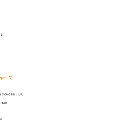
а.
рия D)
 основе ПВХ
ьная
я