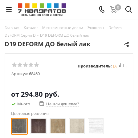
0
Главная
-
Каталог
-
Межкомнатные двери
-
Экошпон
-
Deform
-
DEFORM Серия D
-
D19 DEFORM ДО белый лак
D19 DEFORM ДО белый лак
Производитель:
Deform
Артикул:
68460
от
294.80 руб.
Много
Нашли дешевле?
Цветовые решения