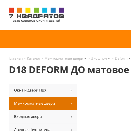
Главная
-
Каталог
-
Межкомнатные двери
-
Экошпон
-
Deform
D18 DEFORM ДО матовое
Окна и двери ПВХ
Межкомнатные двери
Входные двери
Дверная фурнитура