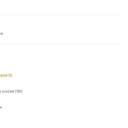
а.
рия D)
 основе ПВХ
я