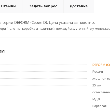
Отзывы
Задать вопрос
Доставка
серии DEFORM (Серия D). Цена указана за полотно.
ери (полотно, коробка и наличник), пожалуйста, уточняйте у менеджер
ки
DEFORM (Се
Россия
экошпон на
35 мм.
остекленна
МДФ
царговая