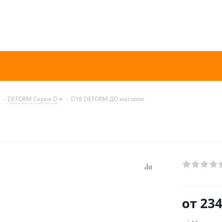
-
DEFORM Серия D
-
D18 DEFORM ДО матовое
от
234