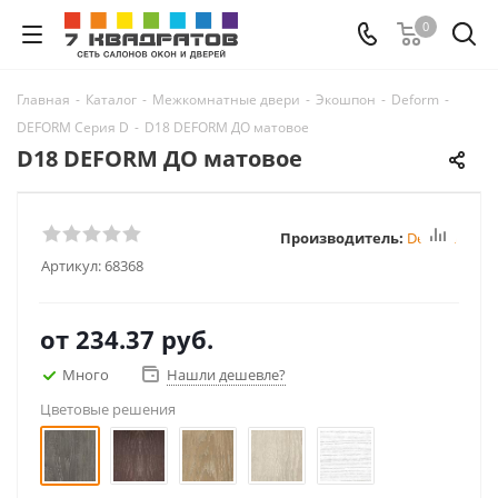
0
Главная
-
Каталог
-
Межкомнатные двери
-
Экошпон
-
Deform
-
DEFORM Серия D
-
D18 DEFORM ДО матовое
D18 DEFORM ДО матовое
Производитель:
Deform
Артикул:
68368
от
234.37 руб.
Много
Нашли дешевле?
Цветовые решения