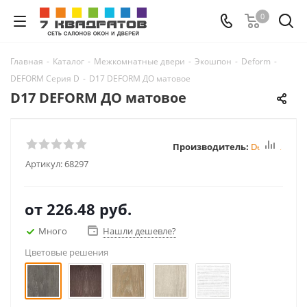
0
Главная
-
Каталог
-
Межкомнатные двери
-
Экошпон
-
Deform
-
DEFORM Серия D
-
D17 DEFORM ДО матовое
D17 DEFORM ДО матовое
Производитель:
Deform
Артикул:
68297
от
226.48 руб.
Много
Нашли дешевле?
Цветовые решения