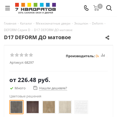
0
Главная
-
Каталог
-
Межкомнатные двери
-
Экошпон
-
Deform
-
DEFORM Серия D
-
D17 DEFORM ДО матовое
D17 DEFORM ДО матовое
Производитель:
Deform
Артикул:
68297
от
226.48 руб.
Много
Нашли дешевле?
Цветовые решения