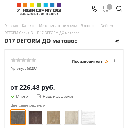
0
Главная
-
Каталог
-
Межкомнатные двери
-
Экошпон
-
Deform
-
DEFORM Серия D
-
D17 DEFORM ДО матовое
D17 DEFORM ДО матовое
Производитель:
Deform
Артикул:
68297
от
226.48 руб.
Много
Нашли дешевле?
Цветовые решения