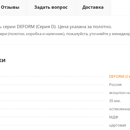
Отзывы
Задать вопрос
Доставка
серии DEFORM (Серия D). Цена указана за полотно.
ери (полотно, коробка и наличник), пожалуйста, уточняйте у менеджер
ки
DEFORM (Се
Россия
экошпон на
35 мм.
остекленна
МДФ
царговая