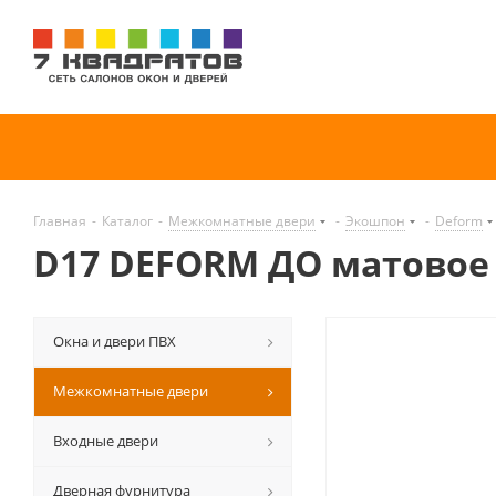
Главная
-
Каталог
-
Межкомнатные двери
-
Экошпон
-
Deform
D17 DEFORM ДО матовое
Окна и двери ПВХ
Межкомнатные двери
Входные двери
Дверная фурнитура