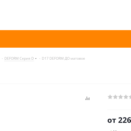
-
DEFORM Серия D
-
D17 DEFORM ДО матовое
от
226