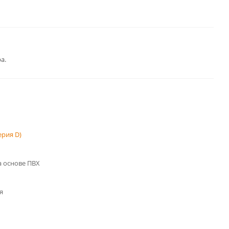
а.
рия D)
 основе ПВХ
я