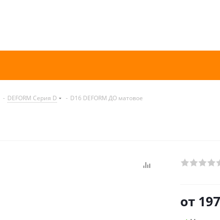
-
DEFORM Серия D
-
D16 DEFORM ДО матовое
от
197