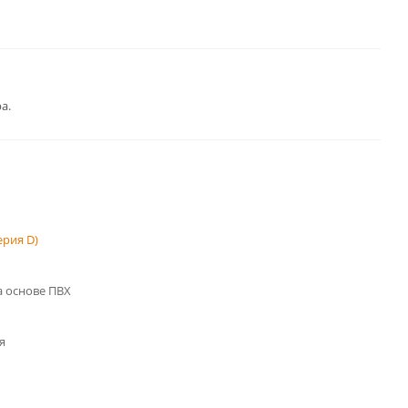
а.
рия D)
 основе ПВХ
я