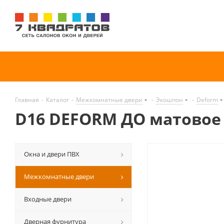
Главная
-
Каталог
-
Межкомнатные двери
-
Экошпон
-
Deform
D16 DEFORM ДО матовое
Окна и двери ПВХ
Межкомнатные двери
Входные двери
Дверная фурнитура