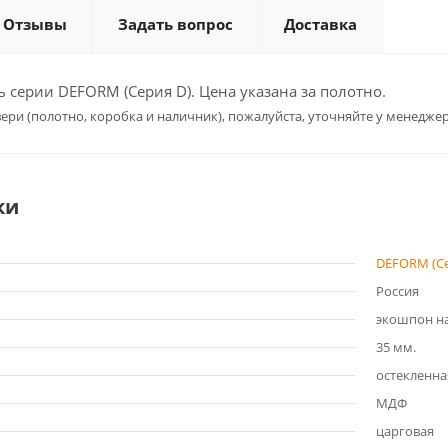
Отзывы
Задать вопрос
Доставка
серии DEFORM (Серия D). Цена указана за полотно.
ери (полотно, коробка и наличник), пожалуйста, уточняйте у менеджер
ки
DEFORM (Се
Россия
экошпон на
35 мм.
остекленна
МДФ
царговая