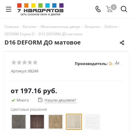
0
Главная
-
Каталог
-
Межкомнатные двери
-
Экошпон
-
Deform
-
DEFORM Серия D
-
D16 DEFORM ДО матовое
D16 DEFORM ДО матовое
Производитель:
Deform
Артикул:
68249
от
197.16 руб.
Много
Нашли дешевле?
Цветовые решения