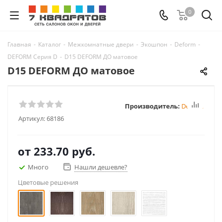
0
Главная
-
Каталог
-
Межкомнатные двери
-
Экошпон
-
Deform
-
DEFORM Серия D
-
D15 DEFORM ДО матовое
D15 DEFORM ДО матовое
Производитель:
Deform
Артикул:
68186
от
233.70 руб.
Много
Нашли дешевле?
Цветовые решения