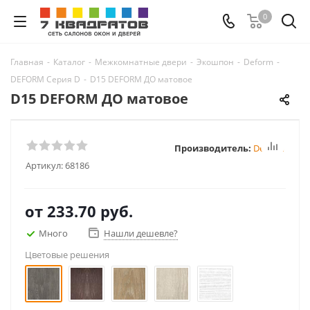
0
Главная
-
Каталог
-
Межкомнатные двери
-
Экошпон
-
Deform
-
DEFORM Серия D
-
D15 DEFORM ДО матовое
D15 DEFORM ДО матовое
Производитель:
Deform
Артикул:
68186
от
233.70 руб.
Много
Нашли дешевле?
Цветовые решения