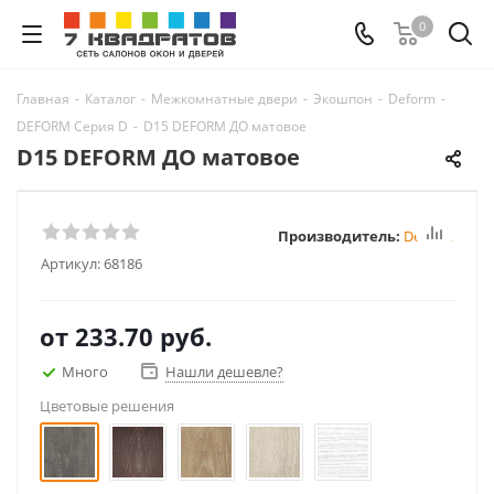
0
Главная
-
Каталог
-
Межкомнатные двери
-
Экошпон
-
Deform
-
DEFORM Серия D
-
D15 DEFORM ДО матовое
D15 DEFORM ДО матовое
Производитель:
Deform
Артикул:
68186
от
233.70 руб.
Много
Нашли дешевле?
Цветовые решения