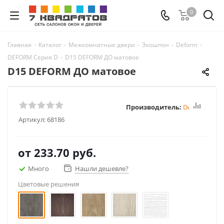
0
Главная
-
Каталог
-
Межкомнатные двери
-
Экошпон
-
Deform
-
DEFORM Серия D
-
D15 DEFORM ДО матовое
D15 DEFORM ДО матовое
Производитель:
Deform
Артикул:
68186
от
233.70 руб.
Много
Нашли дешевле?
Цветовые решения