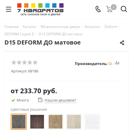
0
Главная
-
Каталог
-
Межкомнатные двери
-
Экошпон
-
Deform
-
DEFORM Серия D
-
D15 DEFORM ДО матовое
D15 DEFORM ДО матовое
Производитель:
Deform
Артикул:
68186
от
233.70 руб.
Много
Нашли дешевле?
Цветовые решения