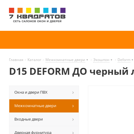
Главная
-
Каталог
-
Межкомнатные двери
-
Экошпон
-
Deform
D15 DEFORM ДО черный 
Окна и двери ПВХ
Межкомнатные двери
Входные двери
Дверная фурнитура