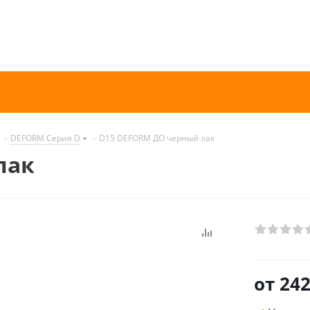
-
DEFORM Серия D
-
D15 DEFORM ДО черный лак
лак
от
242