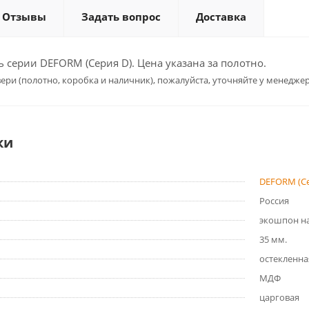
Отзывы
Задать вопрос
Доставка
серии DEFORM (Серия D). Цена указана за полотно.
ери (полотно, коробка и наличник), пожалуйста, уточняйте у менеджер
ки
DEFORM (Се
Россия
экошпон на
35 мм.
остекленна
МДФ
царговая