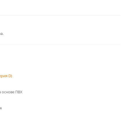
а.
рия D)
 основе ПВХ
я