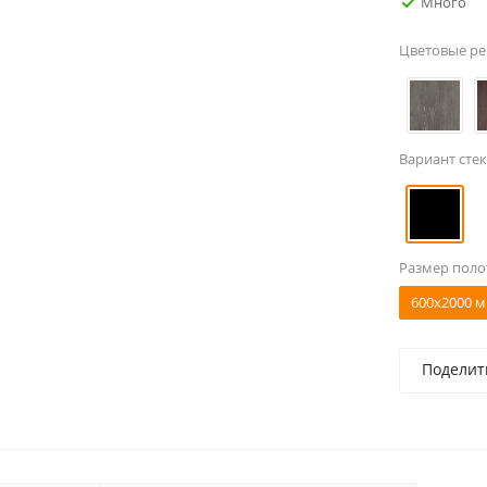
Много
Цветовые р
Вариант стек
Размер поло
600x2000 м
Поделит