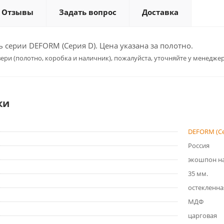
Отзывы
Задать вопрос
Доставка
серии DEFORM (Серия D). Цена указана за полотно.
ери (полотно, коробка и наличник), пожалуйста, уточняйте у менеджер
ки
DEFORM (Се
Россия
экошпон на
35 мм.
остекленна
МДФ
царговая