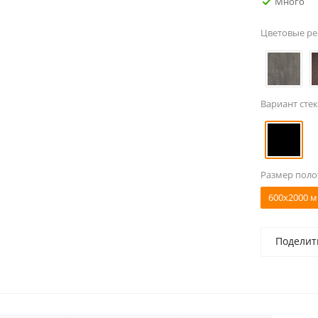
Много
Цветовые р
Вариант стек
Размер поло
600x2000 м
Поделит