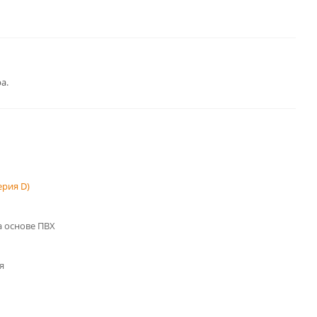
а.
рия D)
 основе ПВХ
я