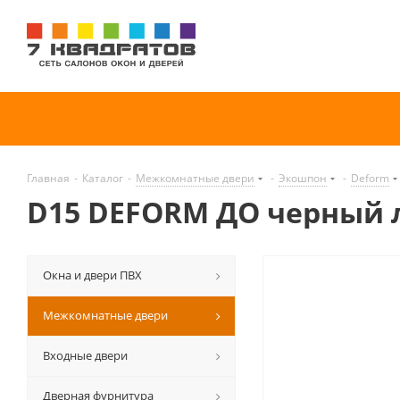
Главная
-
Каталог
-
Межкомнатные двери
-
Экошпон
-
Deform
D15 DEFORM ДО черный 
Окна и двери ПВХ
Межкомнатные двери
Входные двери
Дверная фурнитура