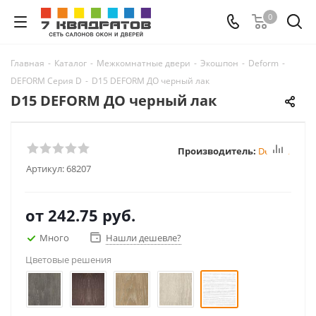
0
Главная
-
Каталог
-
Межкомнатные двери
-
Экошпон
-
Deform
-
DEFORM Серия D
-
D15 DEFORM ДО черный лак
D15 DEFORM ДО черный лак
Производитель:
Deform
Артикул:
68207
от
242.75 руб.
Много
Нашли дешевле?
Цветовые решения