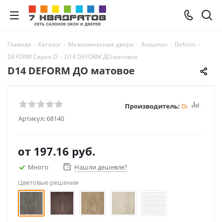
Главная
-
Каталог
-
Межкомнатные двери
-
Экошпон
-
Deform
-
DEFORM Серия D
-
D14 DEFORM ДО матовое
D14 DEFORM ДО матовое
Производитель:
Deform
Артикул:
68140
от
197.16 руб.
Много
Нашли дешевле?
Цветовые решения