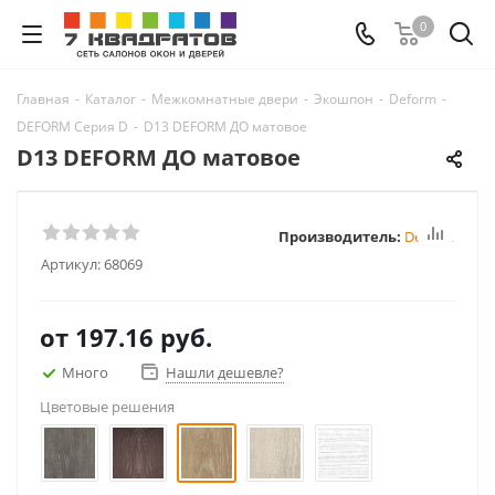
0
Главная
-
Каталог
-
Межкомнатные двери
-
Экошпон
-
Deform
-
DEFORM Серия D
-
D13 DEFORM ДО матовое
D13 DEFORM ДО матовое
Производитель:
Deform
Артикул:
68069
от
197.16 руб.
Много
Нашли дешевле?
Цветовые решения