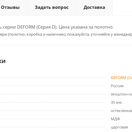
Отзывы
Задать вопрос
Доставка
серии DEFORM (Серия D). Цена указана за полотно.
ери (полотно, коробка и наличник), пожалуйста, уточняйте у менеджер
ки
DEFORM (Се
Россия
экошпон на
35 мм.
остекленна
МДФ
царговая