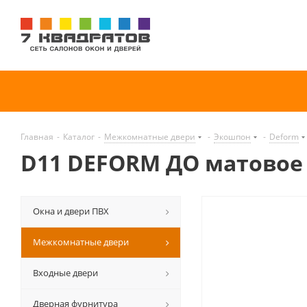
Главная
-
Каталог
-
Межкомнатные двери
-
Экошпон
-
Deform
D11 DEFORM ДО матовое
Окна и двери ПВХ
Межкомнатные двери
Входные двери
Дверная фурнитура