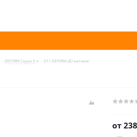
-
DEFORM Серия D
-
D11 DEFORM ДО матовое
от
238