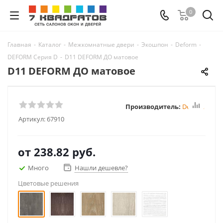
0
Главная
-
Каталог
-
Межкомнатные двери
-
Экошпон
-
Deform
-
DEFORM Серия D
-
D11 DEFORM ДО матовое
D11 DEFORM ДО матовое
Производитель:
Deform
Артикул:
67910
от
238.82 руб.
Много
Нашли дешевле?
Цветовые решения