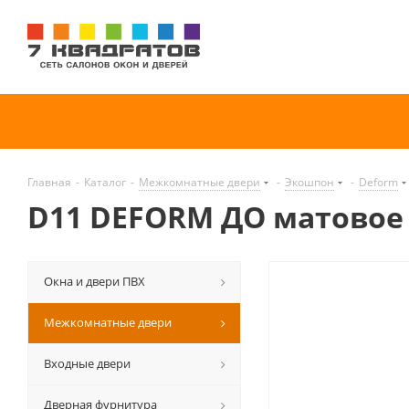
Главная
-
Каталог
-
Межкомнатные двери
-
Экошпон
-
Deform
D11 DEFORM ДО матовое
Окна и двери ПВХ
Межкомнатные двери
Входные двери
Дверная фурнитура