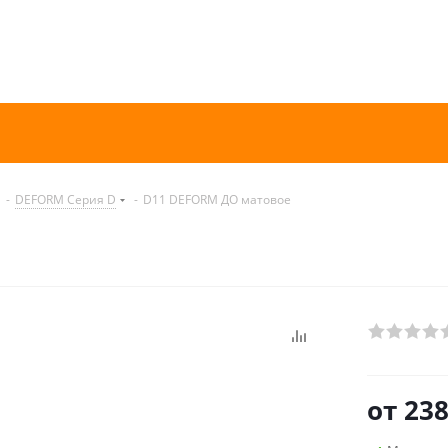
-
DEFORM Серия D
-
D11 DEFORM ДО матовое
от
238