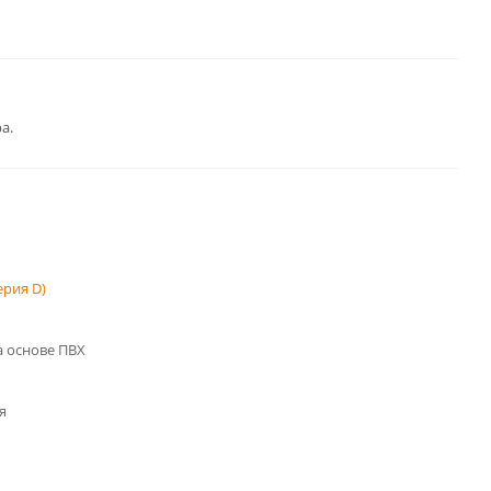
а.
рия D)
 основе ПВХ
я