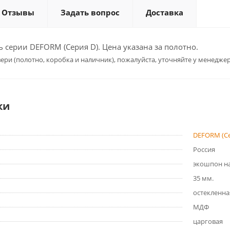
Отзывы
Задать вопрос
Доставка
серии DEFORM (Серия D). Цена указана за полотно.
ери (полотно, коробка и наличник), пожалуйста, уточняйте у менеджер
ки
DEFORM (Се
Россия
экошпон на
35 мм.
остекленна
МДФ
царговая