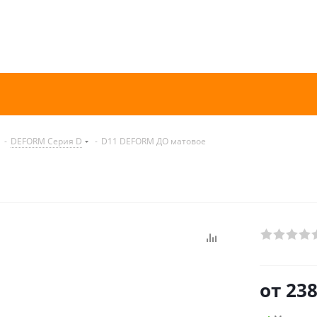
-
DEFORM Серия D
-
D11 DEFORM ДО матовое
от
238