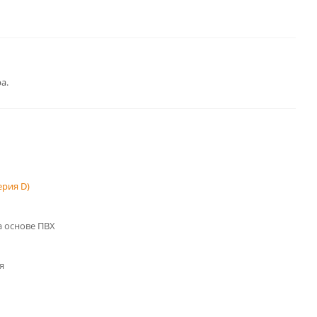
а.
рия D)
 основе ПВХ
я