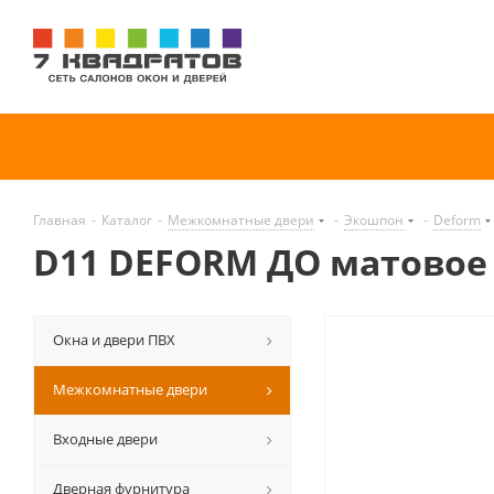
Главная
-
Каталог
-
Межкомнатные двери
-
Экошпон
-
Deform
D11 DEFORM ДО матовое
Окна и двери ПВХ
Межкомнатные двери
Входные двери
Дверная фурнитура