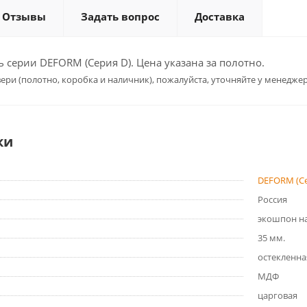
Отзывы
Задать вопрос
Доставка
серии DEFORM (Серия D). Цена указана за полотно.
ери (полотно, коробка и наличник), пожалуйста, уточняйте у менеджер
ки
DEFORM (Се
Россия
экошпон на
35 мм.
остекленна
МДФ
царговая