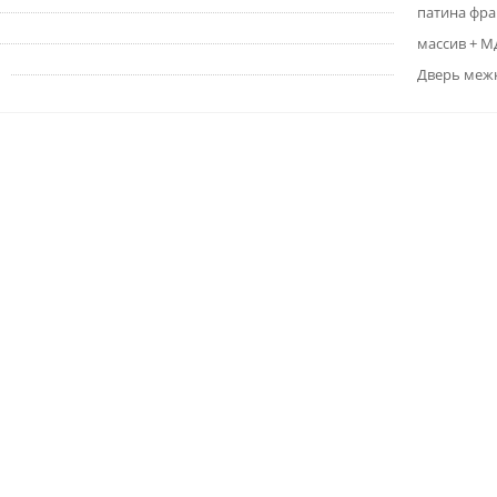
патина фр
массив + 
Дверь меж