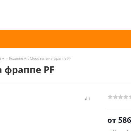
t
-
Ruzanne Art Cloud патина фраппе PF
а фраппе PF
от
586