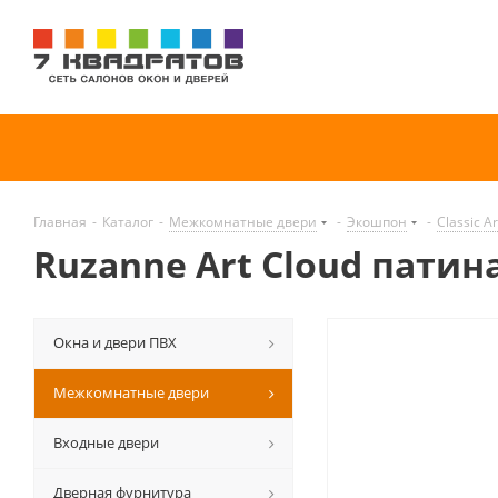
Главная
-
Каталог
-
Межкомнатные двери
-
Экошпон
-
Classic Ar
Ruzanne Art Cloud патин
Окна и двери ПВХ
Межкомнатные двери
Входные двери
Дверная фурнитура