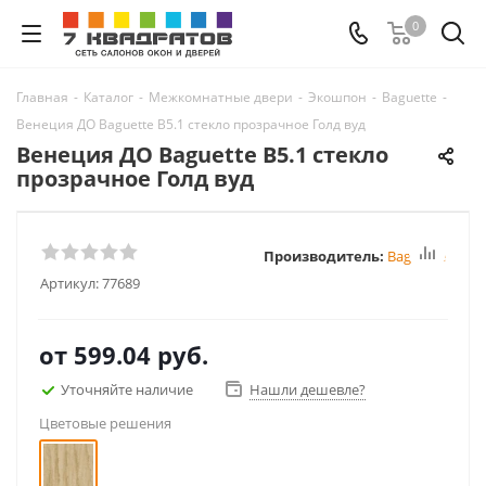
0
Главная
-
Каталог
-
Межкомнатные двери
-
Экошпон
-
Baguette
-
Венеция ДО Baguette B5.1 стекло прозрачное Голд вуд
Венеция ДО Baguette B5.1 стекло
прозрачное Голд вуд
Производитель:
Baguette
Артикул:
77689
от
599.04 руб.
Уточняйте наличие
Нашли дешевле?
Цветовые решения