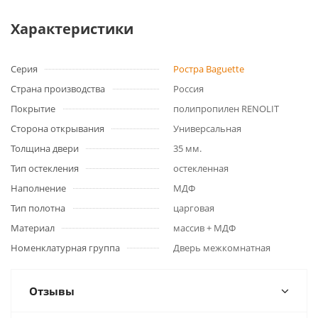
Характеристики
Серия
Ростра Baguette
Страна производства
Россия
Покрытие
полипропилен RENOLIT
Сторона открывания
Универсальная
Толщина двери
35 мм.
Тип остекления
остекленная
Наполнение
МДФ
Тип полотна
царговая
Материал
массив + МДФ
Номенклатурная группа
Дверь межкомнатная
Отзывы