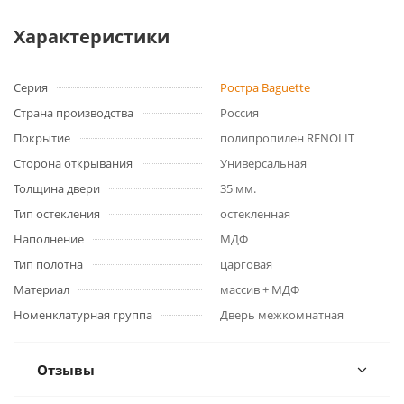
Характеристики
Серия
Ростра Baguette
Страна производства
Россия
Покрытие
полипропилен RENOLIT
Сторона открывания
Универсальная
Толщина двери
35 мм.
Тип остекления
остекленная
Наполнение
МДФ
Тип полотна
царговая
Материал
массив + МДФ
Номенклатурная группа
Дверь межкомнатная
Отзывы