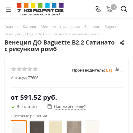
0
Главная
-
Каталог
-
Межкомнатные двери
-
Экошпон
-
Baguette
-
Венеция ДО Baguette B2.2 Сатинато с рисунком ромб
Венеция ДО Baguette B2.2 Сатинато
с рисунком ромб
Производитель:
Baguette
Артикул:
77606
от
591.52 руб.
Достаточно
Нашли дешевле?
Цветовые решения